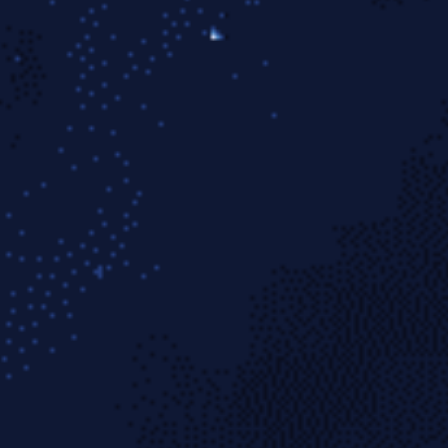
效率与数据稳定性。