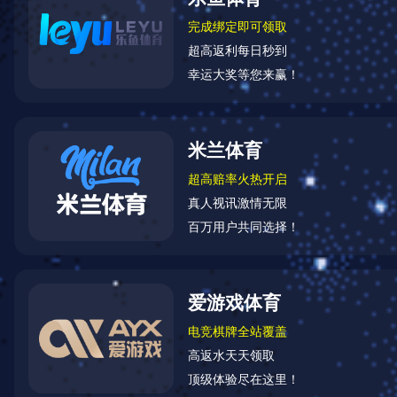
立即下载世界杯购买网站APP
世界杯购买网站
是一家面向全球市
合
高清赛事直播、数据分析、多终
平台通过多项国际安全认证，系统架
术与客服团队，确保每位用户都能