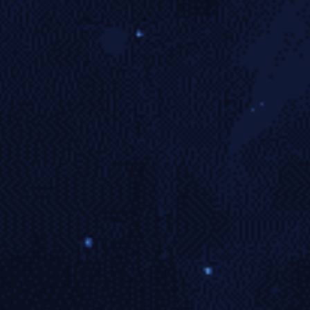
v6.0.0 · 发布于 2025年3月