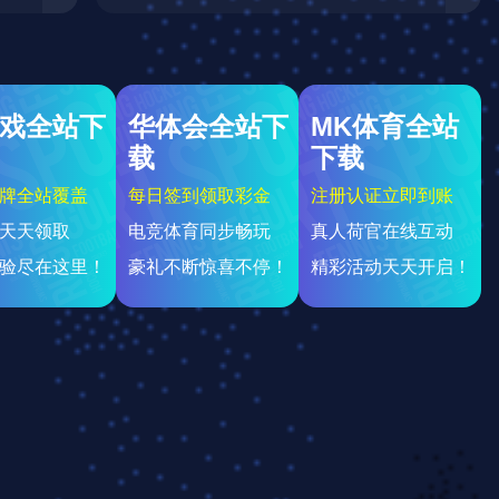
问量持续增长，深受广大体育爱好
于成为全球领先的世界杯购买平台-