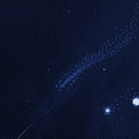
响应速度
0.18s
平均页面加载