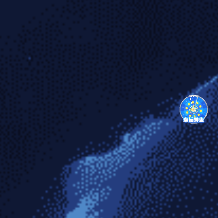
风控识别成功率
99.2%
欺诈行为识别
别与权限隔离，为世界杯购买网站平台用户建立第一道