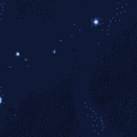
AI推荐准确率
稳定上传速率
92.6%
98%
赛事个性推荐
用户数据反馈
安全流程层级
访问身份控制
采用IP定位、设备识
防线。
通信加密协议